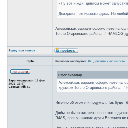
- Ну вот и жди, диплом может запустит
Дождался, отписываю здесь. Не любой
Алексей,как вариант-оформляете на юрл
Тепло-Огаревского района..." HAMLOG,д
Вернуться наверх
r3pln
Заголовок сообщения:
Re: Дипломы и активность
RM2P писал(а):
Зарегистрирован:
11 фев
Алексей,как вариант-оформляете на ю
2021, 21:57
Сообщений:
41
кружком Тепло-Огаревского района..."
Именно об этом я и подумал. Так будет 
Дабы не было никаких непонятое: единст
R4AS, прошу никаких други Евгениев не 