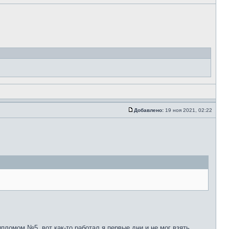
Добавлено:
19 ноя 2021, 02:22
пломом №5, вот как-то работал я первые дни и не мог взять