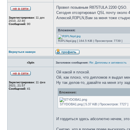
Провел позывным R875TULA 2200 QSO.
Сегодня отсортировал QSL почту около 4
Алексей,R3PLN,Вам за меня тоже стыдн
Зарегистрирован:
11 дек
2010, 22:40
Сообщений:
90
Вложения:
R3PLNqsl.jpg [ 164.5 KiB | Просмотров: 7739 ]
Вернуться наверх
r3pln
Заголовок сообщения:
Re: Дипломы и активность
Ой какой я плохой.
Ой, как плохо, что дипломов я выдал ме
Ну так делов-то, давайте на меня эту за
Зарегистрирован:
11 фев
2021, 21:57
Сообщений:
41
Вложение:
STYDOBA1.png [ 5.37 KiB | Просмотров: 7727 ]
И гордиться здесь абсолютно нечем, это
Считаю, что в полном праве высказать с