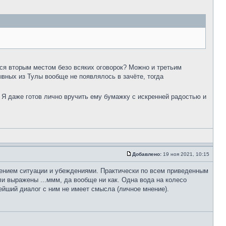
ься вторым местом безо всяких оговорок? Можно и третьим
ывных из Тулы вообще не появлялось в зачёте, тогда
 Я даже готов лично вручить ему бумажку с искренней радостью и
Добавлено:
19 ноя 2021, 10:15
дением ситуации и убеждениями. Практически по всем приведенным
ли выражены ...ммм, да вообще ни как. Одна вода на колесо
ейший диалог с ним не имеет смысла (личное мнение).