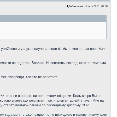
Добавлено:
19 ноя 2021, 02:32
о уплОчено и услуга получена, если бы было иначе, разговор был
 области не ведётся. Вообще. Инициативы обкладываются болтами,
ет, товарищи, так это не работает.
юбителю ни в эфире, ни при личном общении. Коль скоро Вы не
расно знаете как регламент, так и элементарный этикет. Мне на
оду отвратительной работы по последнему диплому РО?
ом году менять уже поздно, но не приходило в голову никому хотя