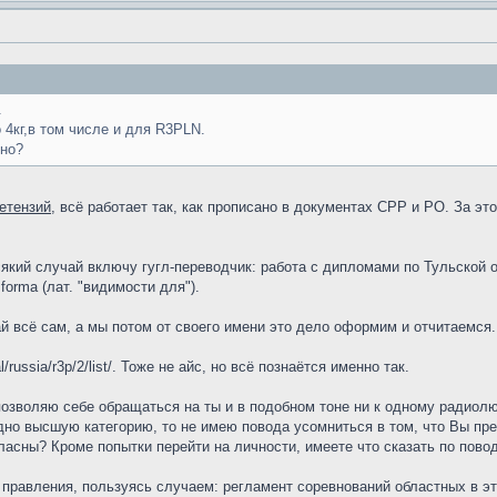
.
 4кг,в том числе и для R3PLN.
дно?
етензий
, всё работает так, как прописано в документах СРР и РО. За эт
всякий случай включу гугл-переводчик: работа с дипломами по Тульской
 forma (лат. "видимости для").
 всё сам, а мы потом от своего имени это дело оформим и отчитаемся. Н
l/russia/r3p/2/list/. Тоже не айс, но всё познаётся именно так.
позволяю себе обращаться на ты и в подобном тоне ни к одному радиол
дно высшую категорию, то не имею повода усомниться в том, что Вы прек
ласны? Кроме попытки перейти на личности, имеете что сказать по пов
ы правления, пользуясь случаем: регламент соревнований областных в эт