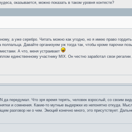
чудеса, оказывается, можно показать в таком уровня контесте?
ному, а уже серебро. Читать можно как угодно, но я имею право гордит
а полпальца. Давайте организуем уж тогда так, чтобы кроме парочки поз
 местами. А что, меня устраивает
иплом единственному участнику MIX. Он честно заработал свои регалии.
N да передумал. Что зря время терять, человек взрослый, со своим ви
онятки и сомнения. Какие-то мутные выдержки из непонятно откуда. Мыс
щем разговор ни о чем. Эмоций конечно много, это присутствует. Дальн