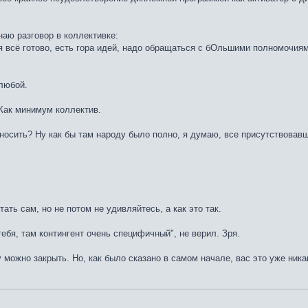
инаю разговор в коллективке:
ня всё готово, есть гора идей, надо обращаться с бОльшими полномочиям
 любой.
Как минимум коллектив.
носить? Ну как бы там народу было полно, я думаю, все присутствовав
тать сам, но не потом не удивляйтесь, а как это так.
ебя, там контингент очень специфичный", не верил. Зря.
можно закрыть. Но, как было сказано в самом начале, вас это уже никак