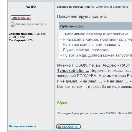
RW3PX
Заголовок сообщения:
Re: Дипломы и активность
Прокомментирую лишь это:
r3pln писал(а):
....напоминаю разговор в коллективке:
Зарегистрирован:
16 дек
2010, 21:56
- Я написал в хамлог, пока молчат, у 
Сообщений:
176
- Ну ты же можешь сам написать.
- Я уже написал, повторяю.
- Ну вот и жди, диплом может запустит
Именно ЛЮБОЙ, т.е. мы Андрею - RA3P н
Тульской обл. ...
Видимо это оказалось 
заседаний РО/КЛУБА. А комментарии Евге
и не думал, и не знал .... и я не знал 
Вот как то так ... и просьба не ищи вин
_________________
Юрий.
Последний раз редактировалось
RW3PX
19 ноя 202
Вернуться наверх