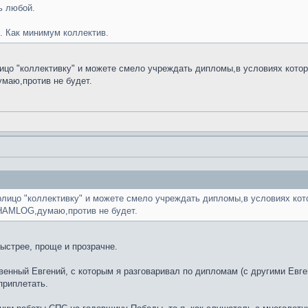
ь любой.
. Как минимум коллектив.
ицо "коллективку" и можете смело учреждать дипломы,в условиях кото
умаю,против не будет.
рлицо "коллективку" и можете смело учреждать дипломы,в условиях кот
 HAMLOG,думаю,против не будет.
быстрее, проще и прозрачне.
венный Евгений, с которым я разговаривал по дипломам (с другими Евге
приплетать.