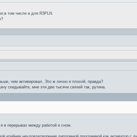
кг,в том числе и для R3PLN.
о?
ньше, чем активировал. Это ж лично я плохой, правда?
дачу скидывайте, мне эти две тысячи связей так, рутина.
 я в перерывах между работой и сном.
воё крайнее неудовлетворение дипломной программой как активатор с ди