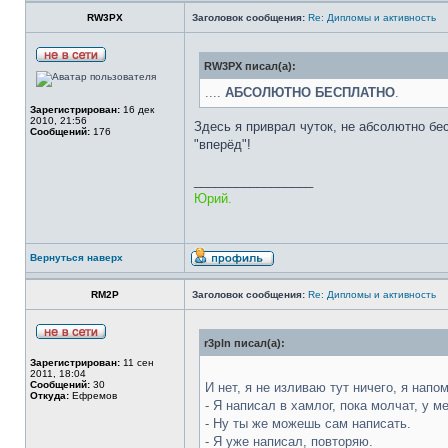
RW3PX
Заголовок сообщения:
Re: Дипломы и активность
RW3PX писал(а):
....
АБСОЛЮТНО БЕСПЛАТНО
.
Зарегистрирован:
16 дек
2010, 21:56
Здесь я приврал чуток, не абсолютно бе
Сообщений:
176
"вперёд"!
_________________
Юрий.
Вернуться наверх
RM2P
Заголовок сообщения:
Re: Дипломы и активность
r3pln писал(а):
Зарегистрирован:
11 сен
2011, 18:04
Сообщений:
30
И нет, я не изливаю тут ничего, я напо
Откуда:
Ефремов
- Я написал в хамлог, пока молчат, у 
- Ну ты же можешь сам написать.
- Я уже написал, повторяю.