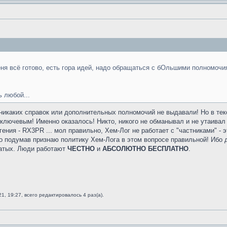
меня всё готово, есть гора идей, надо обращаться с бОльшими полномочи
ь любой...
икаких справок или дополнительных полномочий не выдавали! Но в тек
ключевым! Именно оказалось! Никто, никого не обманывал и не утаивал 
ния - RX3PR ... мол правильно, Хем-Лог не работает с "частниками" - э
... но подумав признаю политику Хем-Лога в этом вопросе правильной! Иб
оватых. Люди работают
ЧЕСТНО
и
АБСОЛЮТНО БЕСПЛАТНО
.
1, 19:27, всего редактировалось 4 раз(а).