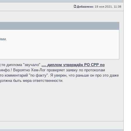
Добавлено:
19 ноя 2021, 11:38
ями.
сте диплома "звучало"
.... диплом утверждён РО СРР по
инфо.! Вероятно Хем-Лог проверяет заявку по протоколам
то комментарий "по факту". Я уверен, что раньше он про это даже
о должна быть мера ответственности.