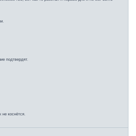
и.
шие подтвердят.
 не коснётся.