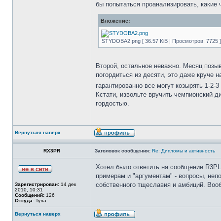
бы попытаться проанализировать, какие 
Вложение:
STYDOBA2.png [ 36.57 KiB | Просмотров: 7725 ]
Второй, остальное неважно. Месяц позыв
погордиться из десяти, это даже круче н
гарантированно все могут козырять 1-2-3
Кстати, извольте вручить чемпионский д
гордостью.
Вернуться наверх
RX3PR
Заголовок сообщения:
Re: Дипломы и активность
Хотел было ответить на сообщение R3PL
примерам и "аргументам" - вопросы, неп
собственного тщеславия и амбиций. Вооб
Зарегистрирован:
14 дек
2010, 10:31
Сообщений:
126
Откуда:
Тула
Вернуться наверх