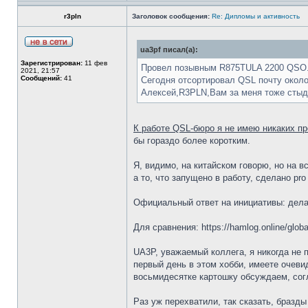
r3pln
Заголовок сообщения:
Re: Дипломы и активность
ua3pf писал(а):
Зарегистрирован:
11 фев
Провел позывным R875TULA 2200 QSO
2021, 21:57
Сообщений:
41
Сегодня отсортировал QSL почту около
Алексей,R3PLN,Вам за меня тоже сты
К работе QSL-бюро я не имею никаких пр
бы гораздо более коротким.
Я, видимо, на китайском говорю, но на 
а то, что запущено в работу, сделано pro
Официальный ответ на инициативы: делай
Для сравнения: https://hamlog.online/globa
UA3P, уважаемый коллега, я никогда не 
первый день в этом хобби, имеете очеви
восьмидесятке картошку обсуждаем, сог
Раз уж перехватили, так сказать, бразд