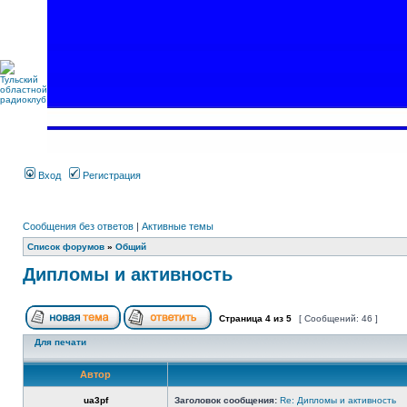
Вход
Регистрация
Сообщения без ответов
|
Активные темы
Список форумов
»
Общий
Дипломы и активность
Страница
4
из
5
[ Сообщений: 46 ]
Для печати
Автор
ua3pf
Заголовок сообщения:
Re: Дипломы и активность