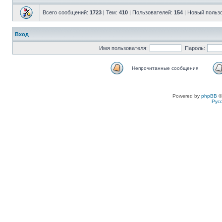
Всего сообщений:
1723
| Тем:
410
| Пользователей:
154
| Новый польз
Вход
Имя пользователя:
Пароль:
Непрочитанные сообщения
Powered by
phpBB
©
Рус