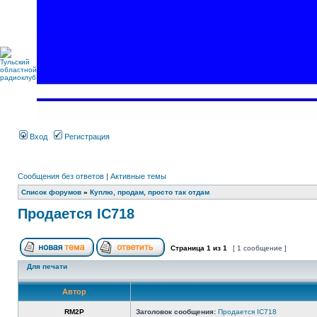
Вход
Регистрация
Сообщения без ответов
|
Активные темы
Список форумов
»
Куплю, продам, просто так отдам
Продается IC718
Страница
1
из
1
[ 1 сообщение ]
Для печати
Автор
RM2P
Заголовок сообщения:
Продается IC718