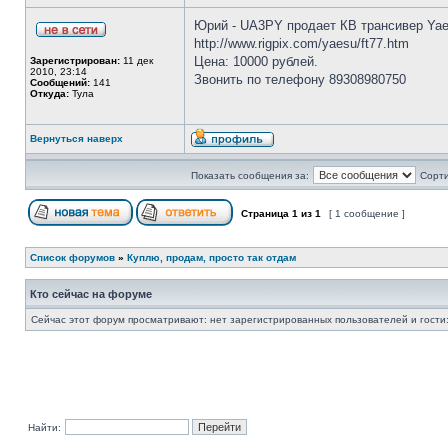
Юрий - UA3PY продает КВ трансивер Yae
http://www.rigpix.com/yaesu/ft77.htm
Цена: 10000 рублей.
Зарегистрирован:
11 дек
2010, 23:14
Звонить по телефону 89308980750
Сообщений:
141
Откуда:
Тула
Вернуться наверх
Показать сообщения за:
Сорти
Страница
1
из
1
[ 1 сообщение ]
Список форумов
»
Куплю, продам, просто так отдам
Кто сейчас на форуме
Сейчас этот форум просматривают: нет зарегистрированных пользователей и гости:
Найти: