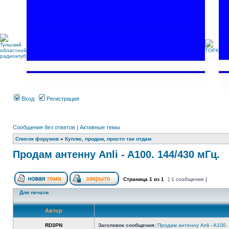
Вход
Регистрация
Сообщения без ответов
|
Активные темы
Список форумов
»
Куплю, продам, просто так отдам
Продам антенну Anli - A100. 144/430 мГц.
Страница
1
из
1
[ 1 сообщение ]
Для печати
Автор
RD3PN
Заголовок сообщения:
Продам антенну Anli - A100.