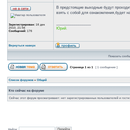
В предстоящие выходные будут проходит
взять с собой для ознакомления,будет на
_________________
Зарегистрирован:
16 дек
2010, 21:56
Юрий.
Сообщений:
176
Вернуться наверх
Показать сооб
Страница
1
из
1
[ 1 сообщение ]
Список форумов
»
Общий
Кто сейчас на форуме
Сейчас этот форум просматривают: нет зарегистрированных пользователей и гости:
Найти: