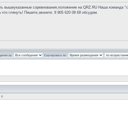
ь вышеуказанные соревнования,положение на QRZ.RU Наша команда "стар
 что глянуть! Пишите,звоните: 8 905 620 08 68 обсудим.
щения за:
Сортировать по:
 0