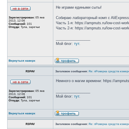
Не играми едиными сыты!
Собираю лабораторный комп c AliExpress 
Зарегистрирован:
05 янв
2013, 12:06
Часть 1-я: https://ampnuts.ru/low-cost-work
Сообщений:
101
Откуда:
Тула, заречье
Часть 2-я: https://ampnuts.ru/low-cost-work
_________________
Мой блог:
тут
.
Вернуться наверх
R3PAV
Заголовок сообщения:
Re: пРоверка средств измер
Немного о магии времени: https://ampnuts
_________________
Зарегистрирован:
05 янв
2013, 12:06
Мой блог:
тут
.
Сообщений:
101
Откуда:
Тула, заречье
Вернуться наверх
R3PAV
Заголовок сообщения:
Re: пРоверка средств измер