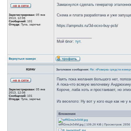
Замахнулся сделать генератор эталонно
Схема и плата разработана и уже запуще
Зарегистрирован:
05 янв
2013, 12:06
Сообщений:
101
Откуда:
Тула, заречье
https://ampnuts.ru/3d-ocxo-buy-pcb/
_________________
Мой блог:
тут
.
Вернуться наверх
R3PAV
Заголовок сообщения:
Re: пРоверка средств измер
Паять пока желания большого нет, попоз
А пока-что всякую мелочевку Андрюхину 
Короче, лаба хоть и простаивает, но эпи
Зарегистрирован:
05 янв
2013, 12:06
Сообщений:
101
Откуда:
Тула, заречье
Из веселого: Ну вот у кого еще как не 
Вложения:
wfRGmsJn54M.jpg [ 109.26 KiB | Просмотров: 2656 