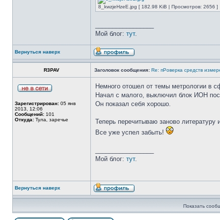
8_kwzjeHzeE.jpg [ 182.98 KiB | Просмотров: 2656 ]
_________________
Мой блог:
тут
.
Вернуться наверх
R3PAV
Заголовок сообщения:
Re: пРоверка средств измер
Немного отошел от темы метрологии в сф
Начал с малого, выключил блок ИОН после
Он показал себя хорошо.
Зарегистрирован:
05 янв
2013, 12:06
Сообщений:
101
Откуда:
Тула, заречье
Теперь перечитываю заново литературу 
Все уже успел забыть!
_________________
Мой блог:
тут
.
Вернуться наверх
Показать сооб