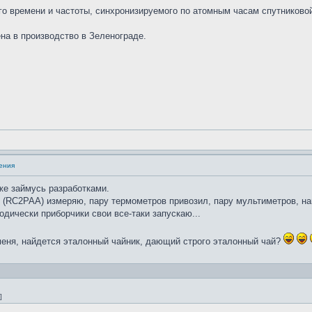
го времени и частоты, синхронизируемого по атомным часам спутников
на в производство в Зеленограде.
ения
же займусь разработками.
(RC2PAA) измеряю, пару термометров привозил, пару мультиметров, нан
зодически приборчики свои все-таки запускаю...
у меня, найдется эталонный чайник, дающий строго эталонный чай?
]