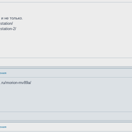
и не только.
station/
station-2/
ения
.ru/morion-mv89a/
ения