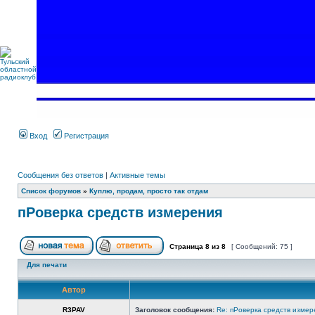
Вход
Регистрация
Сообщения без ответов
|
Активные темы
Список форумов
»
Куплю, продам, просто так отдам
пРоверка средств измерения
Страница
8
из
8
[ Сообщений: 75 ]
Для печати
Автор
R3PAV
Заголовок сообщения:
Re: пРоверка средств измер