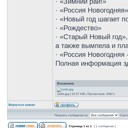
· «Зимний рай!»
· «Россия Новогодняя»,
· «Новый год шагает п
· «Рождество»
· «Старый Новый год»,
а также вымпела и пла
· «Россия Новогодняя 
Полная информация зде
Вложения:
cards.jpg [ 22.57 KiB | Просмотров: 3382 ]
Вернуться наверх
Показать сообщения за:
Сорти
Страница
1
из
1
[ 1 сообщение ]