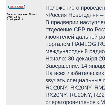
Положение о проведе
«Россия Новогодняя –
Зарегистрирован:
28 июл
2019, 22:09
Сообщений:
7
В предверии наступлен
отделение СРР по Рос
любителей дальней р
порталом HAMLOG.RU 
международный радио
Начало: 30 декабря 20
Завершение: 14 января
На всех любительских
звучать специальные
RO20NY, RK20NY, RM2
RX20NY, RU20NY, RZ20
операторов-членов «M