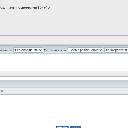
 8шт. или поменяю на ГУ-74Б
щения за:
Сортировать по:
 0