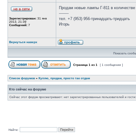
Продам новые лампы Г-811 в количестве
--------
тел. +7 (953) 956-тринадцать-тридцать
Зарегистрирован:
31 янв
2013, 21:39
Игорь
Сообщений:
7
Вернуться наверх
Показать сооб
Страница
1
из
1
[ 1 сообщение ]
Список форумов
»
Куплю, продам, просто так отдам
Кто сейчас на форуме
Сейчас этот форум просматривают: нет зарегистрированных пользователей и гости:
Найти: