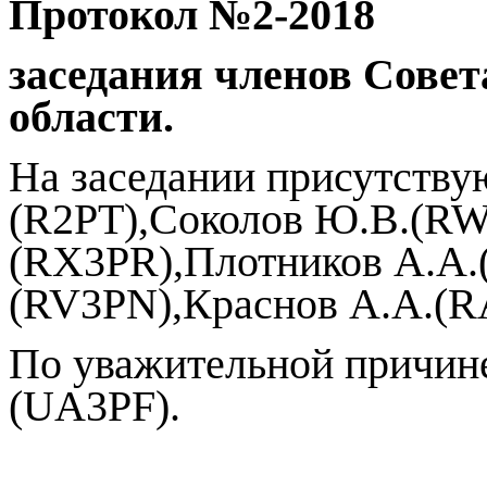
Протокол №2-2018
заседания членов Совет
области.
На заседании присутству
(
R
2
PT
),Соколов Ю.В.(
R
(
RX
3
PR
),Плотников А.А.
(
RV
3
PN
),Краснов А.А.(
R
По уважительной причин
(
UA
3
PF
).