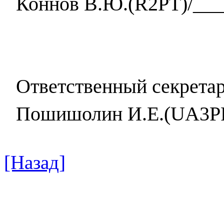
Коннов В.Ю.(
R
2
PT
)/__
Ответственный секретар
Пошишолин И.Е.
(UA3PF
[Назад]