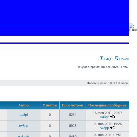
FAQ
Поиск
Текущее время: 06 авг 2026, 17:57
Часовой пояс: UTC + 3 часа
Автор
Ответов
Просмотров
Последнее сообщение
16 фев 2011, 20:07
ua3pf
0
8214
ua3pf
29 янв 2011, 19:26
rw3pp
0
8923
rw3pp
20 янв 2011, 07:51
ua3pab
0
8480