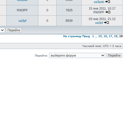
ua3pab
15 янв 2011, 10:17
RW3PF
0
7825
RW3PF
03 янв 2011, 21:12
ua3pf
0
8939
ua3pf
На страницу
Пред.
1
...
15
,
16
,
17
,
18
,
19
Часовой пояс: UTC + 3 часа
Перейти: