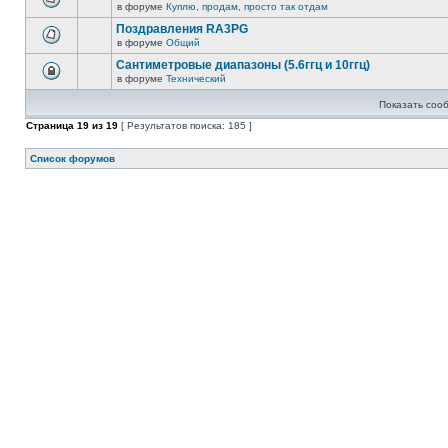
в форуме
Куплю, продам, просто так отдам
Поздравления RA3PG
в форуме
Общий
Сантиметровые диапазоны (5.6ггц и 10ггц)
в форуме
Технический
Показать соо
Страница
19
из
19
[ Результатов поиска: 185 ]
Список форумов