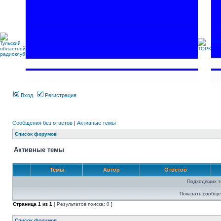
Вход
Регистрация
Сообщения без ответов
|
Активные темы
Список форумов
Активные темы
Темы
Автор
Ответов
Подходящих т
Показать сообще
Страница
1
из
1
[ Результатов поиска: 0 ]
Список форумов