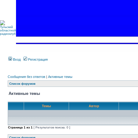
Вход
Регистрация
Сообщения без ответов
|
Активные темы
Список форумов
Активные темы
Темы
Автор
Страница
1
из
1
[ Результатов поиска: 0 ]
Список форумов