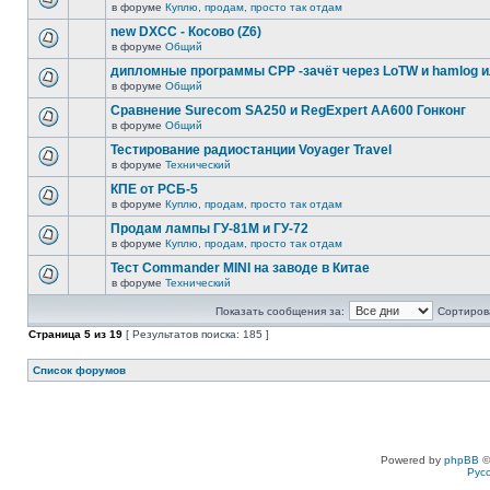
в форуме
Куплю, продам, просто так отдам
new DXCC - Косово (Z6)
в форуме
Общий
дипломные программы СРР -зачёт через LoTW и hamlog 
в форуме
Общий
Сравнение Surecom SA250 и RegExpert AA600 Гонконг
в форуме
Общий
Тестирование радиостанции Voyager Travel
в форуме
Технический
КПЕ от РСБ-5
в форуме
Куплю, продам, просто так отдам
Продам лампы ГУ-81М и ГУ-72
в форуме
Куплю, продам, просто так отдам
Тест Commander MINI на заводе в Китае
в форуме
Технический
Показать сообщения за:
Сортирова
Страница
5
из
19
[ Результатов поиска: 185 ]
Список форумов
Powered by
phpBB
©
Рус