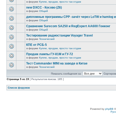
в форуме
Куплю, продам, просто так отдам
new DXCC - Косово (Z6)
в форуме
Общий
дипломные программы СРР -зачёт через LoTW и hamlog 
в форуме
Общий
Сравнение Surecom SA250 и RegExpert AA600 Гонконг
в форуме
Общий
Тестирование радиостанции Voyager Travel
в форуме
Технический
КПЕ от РСБ-5
в форуме
Куплю, продам, просто так отдам
Продам лампы ГУ-81М и ГУ-72
в форуме
Куплю, продам, просто так отдам
Тест Commander MINI на заводе в Китае
в форуме
Технический
Показать сообщения за:
Сортирова
Страница
5
из
19
[ Результатов поиска: 185 ]
Список форумов
Powered by
phpBB
©
Рус