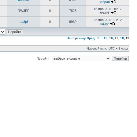
ua3pab
15 янв 2011, 10:17
RW3PF
0
7825
RW3PF
03 янв 2011, 21:12
ua3pf
0
8939
ua3pf
На страницу
Пред.
1
...
15
,
16
,
17
,
18
,
19
Часовой пояс: UTC + 3 часа
Перейти: