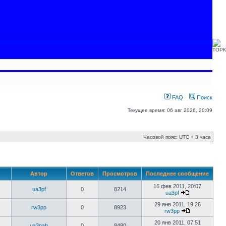
FAQ
Поиск
Текущее время: 06 авг 2026, 20:09
Часовой пояс: UTC + 3 часа
Автор
Ответов
Просмотров
Последнее сообщение
16 фев 2011, 20:07
ua3pf
0
8214
ua3pf
29 янв 2011, 19:26
rw3pp
0
8923
rw3pp
20 янв 2011, 07:51
ua3pab
0
8480