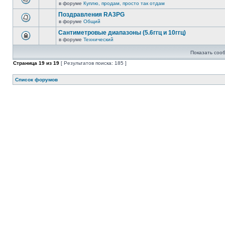
в форуме
Куплю, продам, просто так отдам
Поздравления RA3PG
в форуме
Общий
Сантиметровые диапазоны (5.6ггц и 10ггц)
в форуме
Технический
Показать соо
Страница
19
из
19
[ Результатов поиска: 185 ]
Список форумов