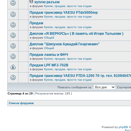
куплю разъем
в форуме
Куплю, продам, просто так отдам
Продам трансивер YAESU FTdx5000mp
в форуме
Куплю, продам, просто так отдам
Продам
в форуме
Куплю, продам, просто так отдам
Диплом «Я ВЕРНУСЬ» ( В память об Игоре Талькове )
в форуме
Общий
Диплом "Шипунов Аркадий Георгиевич"
в форуме
Общий
Продам лампы и ФНЧ
в форуме
Куплю, продам, просто так отдам
Продам LPF MFJ-702B
в форуме
Куплю, продам, просто так отдам
Продам трансивер YAESU FTDX-1200 70 тр. тел. 91094047
в форуме
Куплю, продам, просто так отдам
Показать сообщения за:
Сортирова
Страница
4
из
19
[ Результатов поиска: 185 ]
Список форумов
Powered by
phpBB
©
Рус