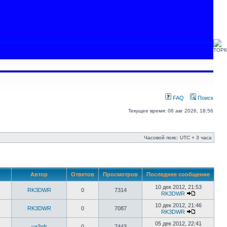
FAQ
Поиск
Текущее время: 06 авг 2026, 18:56
Часовой пояс: UTC + 3 часа
Автор
Ответов
Просмотров
Последнее сообщение
10 дек 2012, 21:53
RK3DWR
0
7314
RK3DWR
10 дек 2012, 21:46
RK3DWR
0
7087
RK3DWR
05 дек 2012, 22:41
ua3pfr
0
7443