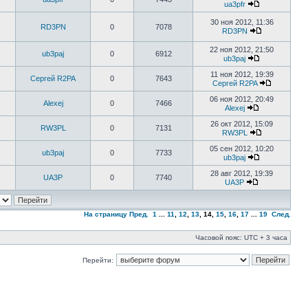
ua3pfr
30 ноя 2012, 11:36
RD3PN
0
7078
RD3PN
22 ноя 2012, 21:50
ub3paj
0
6912
ub3paj
11 ноя 2012, 19:39
Сергей R2PA
0
7643
Сергей R2PA
06 ноя 2012, 20:49
Alexej
0
7466
Alexej
26 окт 2012, 15:09
RW3PL
0
7131
RW3PL
05 сен 2012, 10:20
ub3paj
0
7733
ub3paj
28 авг 2012, 19:39
UA3P
0
7740
UA3P
На страницу
Пред.
1
...
11
,
12
,
13
,
14
,
15
,
16
,
17
...
19
След.
Часовой пояс: UTC + 3 часа
Перейти: