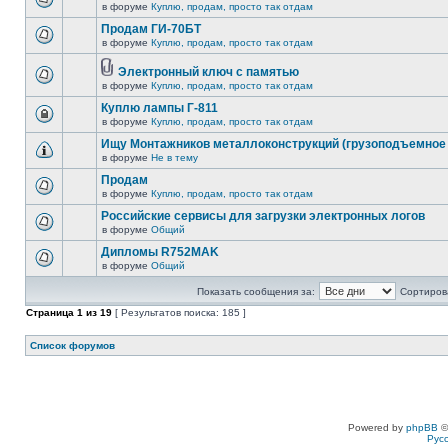
в форуме
Куплю, продам, просто так отдам
Продам ГИ-70БТ
в форуме
Куплю, продам, просто так отдам
Электронный ключ с памятью
в форуме
Куплю, продам, просто так отдам
Куплю лампы Г-811
в форуме
Куплю, продам, просто так отдам
Ищу Монтажников металлоконструкций (грузоподъемное 
в форуме
Не в тему
Продам
в форуме
Куплю, продам, просто так отдам
Российские сервисы для загрузки электронных логов
в форуме
Общий
Дипломы R752MAK
в форуме
Общий
Показать сообщения за:
Сортирова
Страница
1
из
19
[ Результатов поиска: 185 ]
Список форумов
Powered by
phpBB
©
Рус