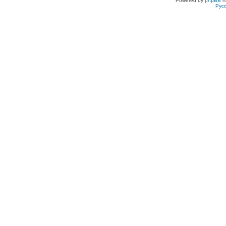
Powered by
phpBB
©
Рус