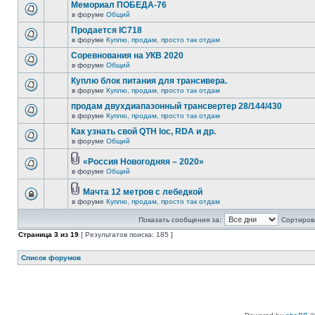
Мемориал ПОБЕДА-76
в форуме
Общий
Продается IC718
в форуме
Куплю, продам, просто так отдам
Соревнования на УКВ 2020
в форуме
Общий
Куплю блок питания для трансивера.
в форуме
Куплю, продам, просто так отдам
продам двухдиапазонный трансвертер 28/144/430
в форуме
Куплю, продам, просто так отдам
Как узнать свой QTH loc, RDA и др.
в форуме
Общий
«Россия Новогодняя – 2020»
в форуме
Общий
Мачта 12 метров с лебедкой
в форуме
Куплю, продам, просто так отдам
Показать сообщения за:
Сортирова
Страница
3
из
19
[ Результатов поиска: 185 ]
Список форумов