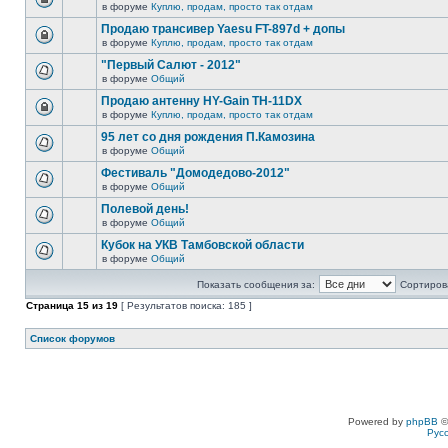
в форуме
Куплю, продам, просто так отдам
Продаю трансивер Yaesu FT-897d + допы
в форуме
Куплю, продам, просто так отдам
"Первый Салют - 2012"
в форуме
Общий
Продаю антенну HY-Gain TH-11DX
в форуме
Куплю, продам, просто так отдам
95 лет со дня рождения П.Камозина
в форуме
Общий
Фестиваль "Домодедово-2012"
в форуме
Общий
Полевой день!
в форуме
Общий
Кубок на УКВ Тамбовской области
в форуме
Общий
Показать сообщения за:
Сортирова
Страница
15
из
19
[ Результатов поиска: 185 ]
Список форумов
Powered by
phpBB
©
Рус