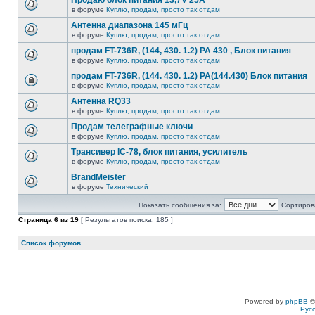
Продаю блок питания 13,7V 25A
в форуме
Куплю, продам, просто так отдам
Антенна диапазона 145 мГц
в форуме
Куплю, продам, просто так отдам
продам FT-736R, (144, 430. 1.2) PA 430 , Блок питания
в форуме
Куплю, продам, просто так отдам
продам FT-736R, (144. 430. 1.2) PA(144.430) Блок питания
в форуме
Куплю, продам, просто так отдам
Антенна RQ33
в форуме
Куплю, продам, просто так отдам
Продам телеграфные ключи
в форуме
Куплю, продам, просто так отдам
Tрансивер IC-78, блок питания, усилитель
в форуме
Куплю, продам, просто так отдам
BrandMeister
в форуме
Технический
Показать сообщения за:
Сортирова
Страница
6
из
19
[ Результатов поиска: 185 ]
Список форумов
Powered by
phpBB
©
Рус