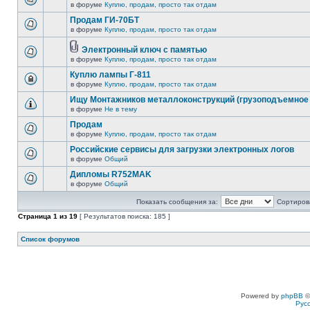
в форуме
Куплю, продам, просто так отдам
Продам ГИ-70БТ
в форуме
Куплю, продам, просто так отдам
Электронный ключ с памятью
в форуме
Куплю, продам, просто так отдам
Куплю лампы Г-811
в форуме
Куплю, продам, просто так отдам
Ищу Монтажников металлоконструкций (грузоподъемное 
в форуме
Не в тему
Продам
в форуме
Куплю, продам, просто так отдам
Российские сервисы для загрузки электронных логов
в форуме
Общий
Дипломы R752MAK
в форуме
Общий
Показать сообщения за:
Сортирова
Страница
1
из
19
[ Результатов поиска: 185 ]
Список форумов
Powered by
phpBB
©
Рус