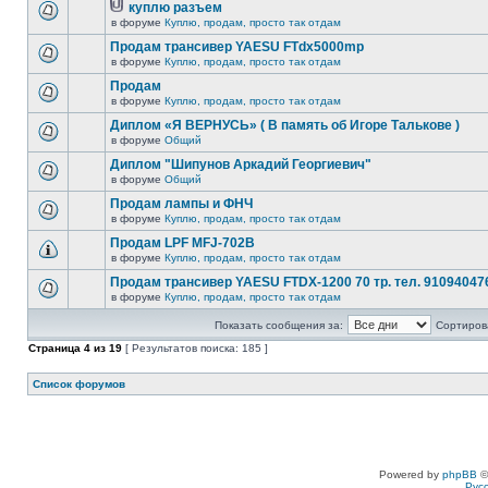
куплю разъем
в форуме
Куплю, продам, просто так отдам
Продам трансивер YAESU FTdx5000mp
в форуме
Куплю, продам, просто так отдам
Продам
в форуме
Куплю, продам, просто так отдам
Диплом «Я ВЕРНУСЬ» ( В память об Игоре Талькове )
в форуме
Общий
Диплом "Шипунов Аркадий Георгиевич"
в форуме
Общий
Продам лампы и ФНЧ
в форуме
Куплю, продам, просто так отдам
Продам LPF MFJ-702B
в форуме
Куплю, продам, просто так отдам
Продам трансивер YAESU FTDX-1200 70 тр. тел. 91094047
в форуме
Куплю, продам, просто так отдам
Показать сообщения за:
Сортирова
Страница
4
из
19
[ Результатов поиска: 185 ]
Список форумов
Powered by
phpBB
©
Рус