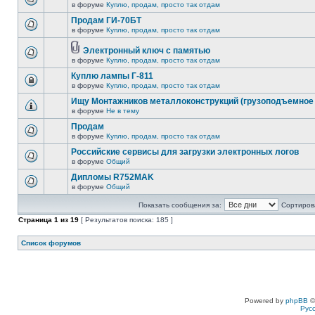
в форуме
Куплю, продам, просто так отдам
Продам ГИ-70БТ
в форуме
Куплю, продам, просто так отдам
Электронный ключ с памятью
в форуме
Куплю, продам, просто так отдам
Куплю лампы Г-811
в форуме
Куплю, продам, просто так отдам
Ищу Монтажников металлоконструкций (грузоподъемное 
в форуме
Не в тему
Продам
в форуме
Куплю, продам, просто так отдам
Российские сервисы для загрузки электронных логов
в форуме
Общий
Дипломы R752MAK
в форуме
Общий
Показать сообщения за:
Сортирова
Страница
1
из
19
[ Результатов поиска: 185 ]
Список форумов
Powered by
phpBB
©
Рус