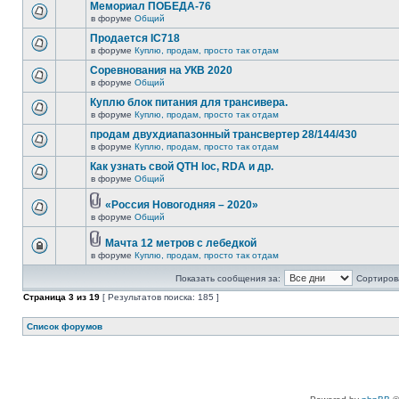
Мемориал ПОБЕДА-76
в форуме
Общий
Продается IC718
в форуме
Куплю, продам, просто так отдам
Соревнования на УКВ 2020
в форуме
Общий
Куплю блок питания для трансивера.
в форуме
Куплю, продам, просто так отдам
продам двухдиапазонный трансвертер 28/144/430
в форуме
Куплю, продам, просто так отдам
Как узнать свой QTH loc, RDA и др.
в форуме
Общий
«Россия Новогодняя – 2020»
в форуме
Общий
Мачта 12 метров с лебедкой
в форуме
Куплю, продам, просто так отдам
Показать сообщения за:
Сортирова
Страница
3
из
19
[ Результатов поиска: 185 ]
Список форумов