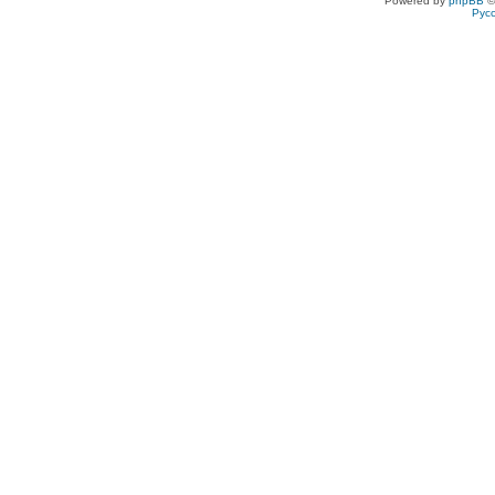
Powered by
phpBB
©
Рус