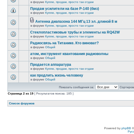
в форуме
Куплю, продам, просто так отдам
Продам усилители на базе Р-140 (бмз)
в форуме
Куплю, продам, просто так отдам
Антенна диапазона 144 МГц 13 эл. длиной 8 м
в форуме
Куплю, продам, просто так отдам
Стеклопластиковые трубы и элементы на RQ42W
в форуме
Куплю, продам, просто так отдам
Радиосвязь на Титанике. Кто виноват?
в форуме
Общий
атом, инструмент квантования радиоволны
в форуме
Общий
Продается аппаратура
в форуме
Куплю, продам, просто так отдам
как продлить жизнь человеку
в форуме
Общий
Показать сообщения за:
Сортирова
Страница
2
из
19
[ Результатов поиска: 185 ]
Список форумов
Powered by
phpBB
©
Рус