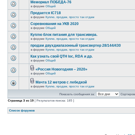
Мемориал ПОБЕДА-76
в форуме
Общий
Продается IC718
в форуме
Куплю, продам, просто так отдам
Соревнования на УКВ 2020
в форуме
Общий
Куплю блок питания для трансивера.
в форуме
Куплю, продам, просто так отдам
продам двухдиапазонный трансвертер 28/144/430
в форуме
Куплю, продам, просто так отдам
Как узнать свой QTH loc, RDA и др.
в форуме
Общий
«Россия Новогодняя – 2020»
в форуме
Общий
Мачта 12 метров с лебедкой
в форуме
Куплю, продам, просто так отдам
Показать сообщения за:
Сортирова
Страница
3
из
19
[ Результатов поиска: 185 ]
Список форумов