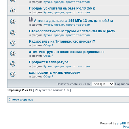
в форуме
Куплю, продам, просто так отдам
Продам усилители на базе Р-140 (бмз)
в форуме
Куплю, продам, просто так отдам
Антенна диапазона 144 МГц 13 эл. длиной 8 м
в форуме
Куплю, продам, просто так отдам
Стеклопластиковые трубы и элементы на RQ42W
в форуме
Куплю, продам, просто так отдам
Радиосвязь на Титанике. Кто виноват?
в форуме
Общий
атом, инструмент квантования радиоволны
в форуме
Общий
Продается аппаратура
в форуме
Куплю, продам, просто так отдам
как продлить жизнь человеку
в форуме
Общий
Показать сообщения за:
Сортирова
Страница
2
из
19
[ Результатов поиска: 185 ]
Список форумов
Powered by
phpBB
©
Рус