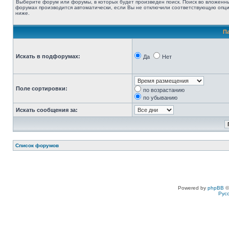
Выберите форум или форумы, в которых будет произведен поиск. Поиск во вложенн
форумах производится автоматически, если Вы не отключили соответствующую опц
ниже.
П
Искать в подфорумах:
Да
Нет
Поле сортировки:
по возрастанию
по убыванию
Искать сообщения за:
Список форумов
Powered by
phpBB
©
Рус