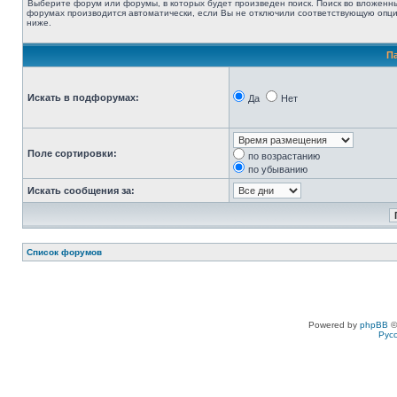
Выберите форум или форумы, в которых будет произведен поиск. Поиск во вложенн
форумах производится автоматически, если Вы не отключили соответствующую опц
ниже.
П
Искать в подфорумах:
Да
Нет
Поле сортировки:
по возрастанию
по убыванию
Искать сообщения за:
Список форумов
Powered by
phpBB
©
Рус