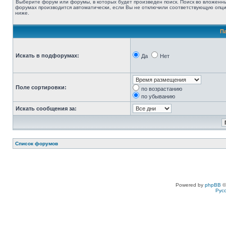
Выберите форум или форумы, в которых будет произведен поиск. Поиск во вложенн
форумах производится автоматически, если Вы не отключили соответствующую опц
ниже.
П
Искать в подфорумах:
Да
Нет
Поле сортировки:
по возрастанию
по убыванию
Искать сообщения за:
Список форумов
Powered by
phpBB
©
Рус