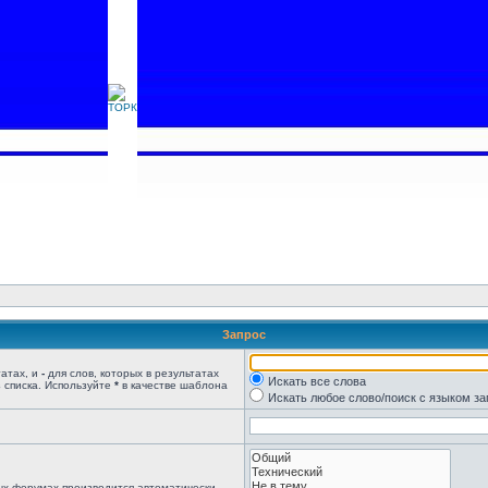
Запрос
татах, и
-
для слов, которых в результатах
Искать все слова
 списка. Используйте
*
в качестве шаблона
Искать любое слово/поиск с языком з
ых форумах производится автоматически,