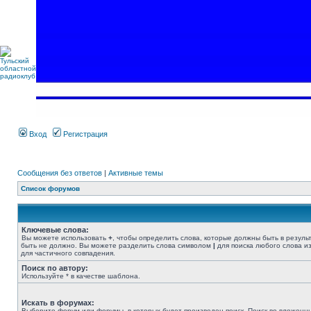
Вход
Регистрация
Сообщения без ответов
|
Активные темы
Список форумов
Ключевые слова:
Вы можете использовать
+
, чтобы определить слова, которые должны быть в резуль
быть не должно. Вы можете разделить слова символом
|
для поиска любого слова из
для частичного совпадения.
Поиск по автору:
Используйте * в качестве шаблона.
Искать в форумах:
Выберите форум или форумы, в которых будет произведен поиск. Поиск во вложенн