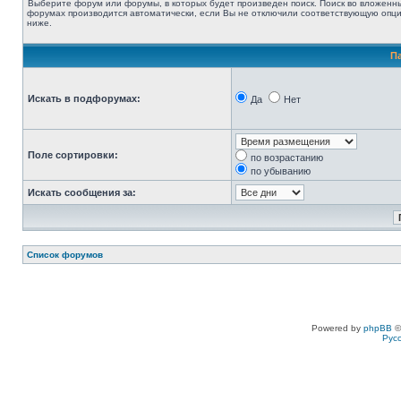
Выберите форум или форумы, в которых будет произведен поиск. Поиск во вложенн
форумах производится автоматически, если Вы не отключили соответствующую опц
ниже.
П
Искать в подфорумах:
Да
Нет
Поле сортировки:
по возрастанию
по убыванию
Искать сообщения за:
Список форумов
Powered by
phpBB
©
Рус