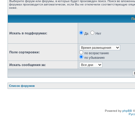
Выберите форум или форумы, в которых будет произведен поиск. Поиск во вложенн
форумах производится автоматически, если Вы не отключили соответствующую опц
ниже.
П
Искать в подфорумах:
Да
Нет
Поле сортировки:
по возрастанию
по убыванию
Искать сообщения за:
Список форумов
Powered by
phpBB
©
Рус