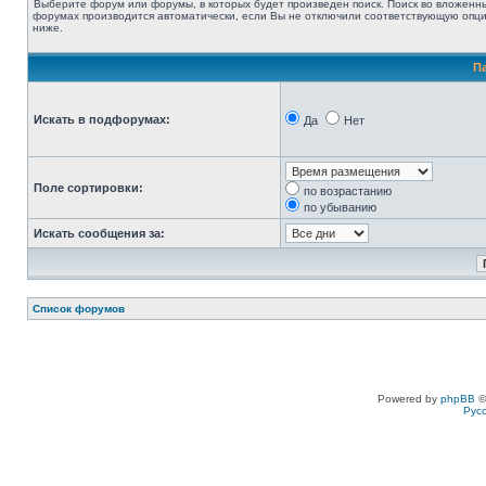
Выберите форум или форумы, в которых будет произведен поиск. Поиск во вложенн
форумах производится автоматически, если Вы не отключили соответствующую опц
ниже.
П
Искать в подфорумах:
Да
Нет
Поле сортировки:
по возрастанию
по убыванию
Искать сообщения за:
Список форумов
Powered by
phpBB
©
Рус