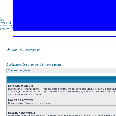
Вход
Регистрация
Сообщения без ответов
|
Активные темы
Список форумов
Ключевые слова:
Вы можете использовать
+
, чтобы определить слова, которые должны быть в резуль
быть не должно. Вы можете разделить слова символом
|
для поиска любого слова из
для частичного совпадения.
Поиск по автору:
Используйте * в качестве шаблона.
Искать в форумах:
Выберите форум или форумы, в которых будет произведен поиск. Поиск во вложенн