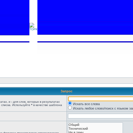
Запрос
татах, и
-
для слов, которых в результатах
Искать все слова
 списка. Используйте
*
в качестве шаблона
Искать любое слово/поиск с языком з
ых форумах производится автоматически,