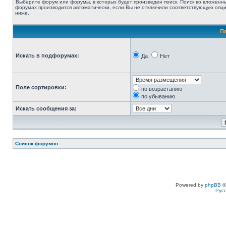
Выберите форум или форумы, в которых будет произведен поиск. Поиск во вложенн
форумах производится автоматически, если Вы не отключили соответствующую опц
ниже.
П
Искать в подфорумах:
Да
Нет
Поле сортировки:
по возрастанию
по убыванию
Искать сообщения за:
Список форумов
Powered by
phpBB
©
Рус