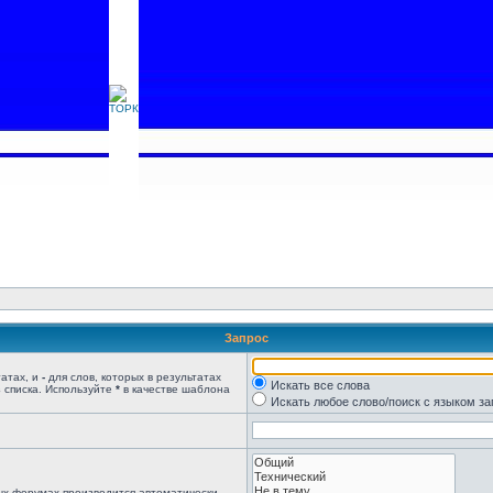
Запрос
татах, и
-
для слов, которых в результатах
Искать все слова
 списка. Используйте
*
в качестве шаблона
Искать любое слово/поиск с языком з
ых форумах производится автоматически,