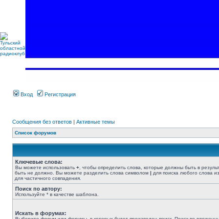
Вход
Регистрация
Сообщения без ответов
|
Активные темы
Список форумов
Ключевые слова:
Вы можете использовать
+
, чтобы определить слова, которые должны быть в резуль
быть не должно. Вы можете разделить слова символом
|
для поиска любого слова из
для частичного совпадения.
Поиск по автору:
Используйте * в качестве шаблона.
Искать в форумах:
Выберите форум или форумы, в которых будет произведен поиск. Поиск во вложенн