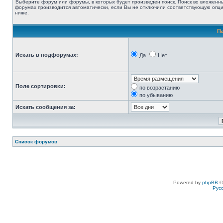
Выберите форум или форумы, в которых будет произведен поиск. Поиск во вложенн
форумах производится автоматически, если Вы не отключили соответствующую опц
ниже.
П
Искать в подфорумах:
Да
Нет
Поле сортировки:
по возрастанию
по убыванию
Искать сообщения за:
Список форумов
Powered by
phpBB
©
Рус