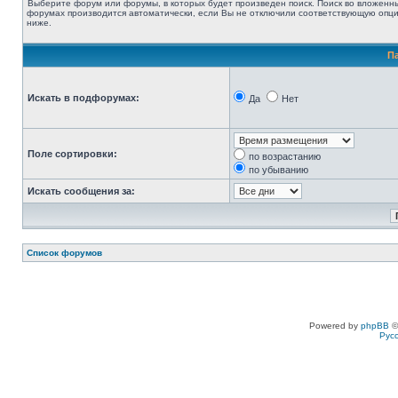
Выберите форум или форумы, в которых будет произведен поиск. Поиск во вложенн
форумах производится автоматически, если Вы не отключили соответствующую опц
ниже.
П
Искать в подфорумах:
Да
Нет
Поле сортировки:
по возрастанию
по убыванию
Искать сообщения за:
Список форумов
Powered by
phpBB
©
Рус