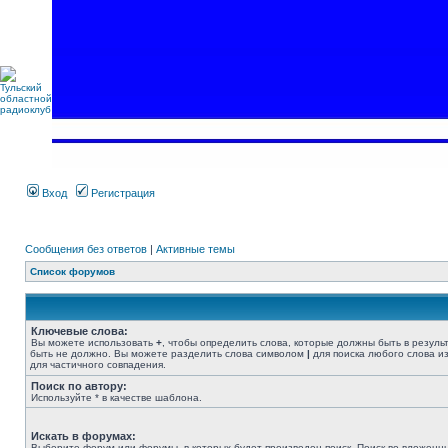
Вход
Регистрация
Сообщения без ответов
|
Активные темы
Список форумов
Ключевые слова:
Вы можете использовать
+
, чтобы определить слова, которые должны быть в резуль
быть не должно. Вы можете разделить слова символом
|
для поиска любого слова из
для частичного совпадения.
Поиск по автору:
Используйте * в качестве шаблона.
Искать в форумах:
Выберите форум или форумы, в которых будет произведен поиск. Поиск во вложенн