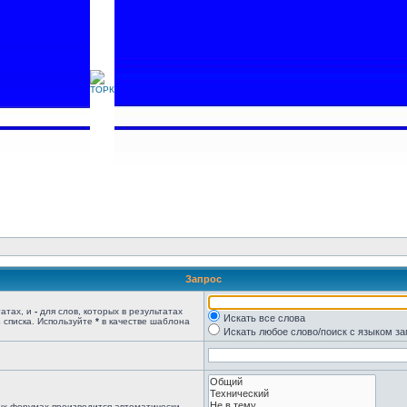
Запрос
татах, и
-
для слов, которых в результатах
Искать все слова
 списка. Используйте
*
в качестве шаблона
Искать любое слово/поиск с языком з
ых форумах производится автоматически,