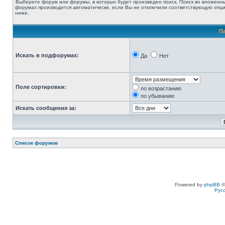
Выберите форум или форумы, в которых будет произведен поиск. Поиск во вложенн
форумах производится автоматически, если Вы не отключили соответствующую опц
ниже.
П
Искать в подфорумах:
Да
Нет
Поле сортировки:
по возрастанию
по убыванию
Искать сообщения за:
Список форумов
Powered by
phpBB
©
Рус