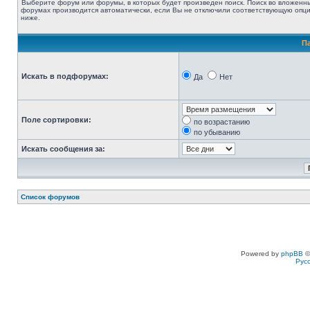
Выберите форум или форумы, в которых будет произведен поиск. Поиск во вложенн
форумах производится автоматически, если Вы не отключили соответствующую опц
ниже.
П
Искать в подфорумах:
Да
Нет
Поле сортировки:
по возрастанию
по убыванию
Искать сообщения за:
Список форумов
Powered by
phpBB
©
Рус