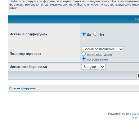
Выберите форум или форумы, в которых будет произведен поиск. Поиск во вложенн
форумах производится автоматически, если Вы не отключили соответствующую опц
ниже.
П
Искать в подфорумах:
Да
Нет
Поле сортировки:
по возрастанию
по убыванию
Искать сообщения за:
Список форумов
Powered by
phpBB
©
Рус