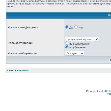
Выберите форум или форумы, в которых будет произведен поиск. Поиск во вложенн
форумах производится автоматически, если Вы не отключили соответствующую опц
ниже.
П
Искать в подфорумах:
Да
Нет
Поле сортировки:
по возрастанию
по убыванию
Искать сообщения за:
Список форумов
Powered by
phpBB
©
Рус