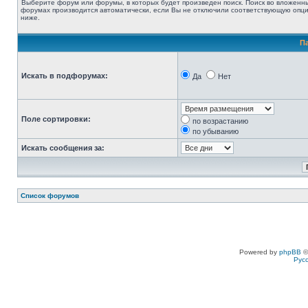
Выберите форум или форумы, в которых будет произведен поиск. Поиск во вложенн
форумах производится автоматически, если Вы не отключили соответствующую опц
ниже.
П
Искать в подфорумах:
Да
Нет
Поле сортировки:
по возрастанию
по убыванию
Искать сообщения за:
Список форумов
Powered by
phpBB
©
Рус