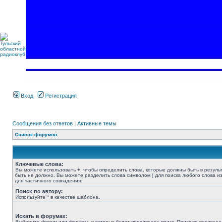
Вход
Регистрация
Сообщения без ответов
|
Активные темы
Список форумов
Ключевые слова:
Вы можете использовать
+
, чтобы определить слова, которые должны быть в резуль
быть не должно. Вы можете разделить слова символом
|
для поиска любого слова из
для частичного совпадения.
Поиск по автору:
Используйте * в качестве шаблона.
Искать в форумах:
Выберите форум или форумы, в которых будет произведен поиск. Поиск во вложенн