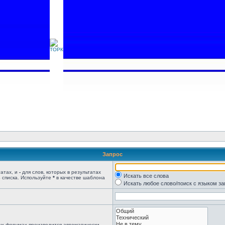
Запрос
татах, и
-
для слов, которых в результатах
Искать все слова
 списка. Используйте
*
в качестве шаблона
Искать любое слово/поиск с языком з
ых форумах производится автоматически,