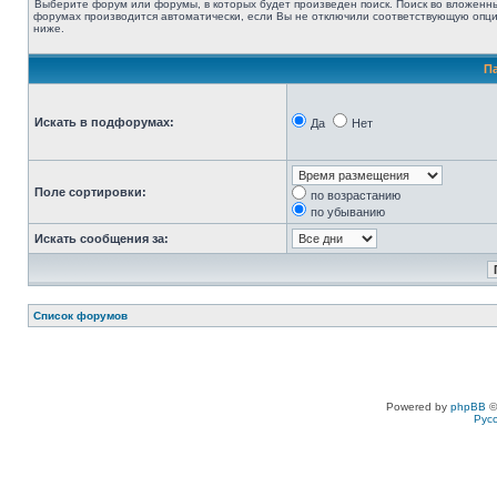
Выберите форум или форумы, в которых будет произведен поиск. Поиск во вложенн
форумах производится автоматически, если Вы не отключили соответствующую опц
ниже.
П
Искать в подфорумах:
Да
Нет
Поле сортировки:
по возрастанию
по убыванию
Искать сообщения за:
Список форумов
Powered by
phpBB
©
Рус