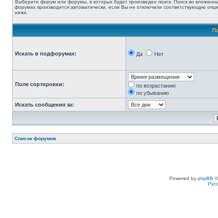
Выберите форум или форумы, в которых будет произведен поиск. Поиск во вложенн
форумах производится автоматически, если Вы не отключили соответствующую опц
ниже.
П
Искать в подфорумах:
Да
Нет
Поле сортировки:
по возрастанию
по убыванию
Искать сообщения за:
Список форумов
Powered by
phpBB
©
Рус